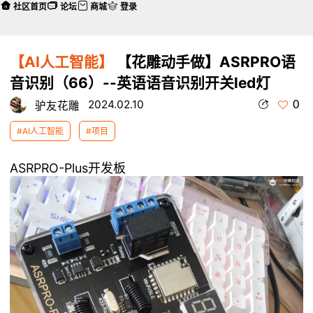
社区首页
论坛
商城
登录
【AI人工智能】
【花雕动手做】ASRPRO语
音识别（66）--英语语音识别开关led灯
0
2024.02.10
驴友花雕
#AI人工智能
#项目
ASRPRO-Plus开发板