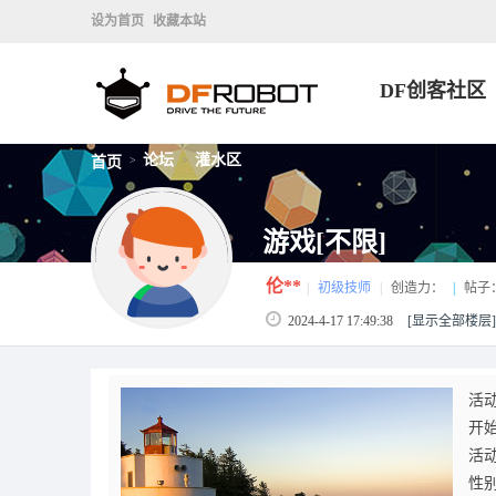
设为首页
收藏本站
DF创客社区
论坛
灌水区
首页
>
>
游戏[不限]
伦**
|
初级技师
|
创造力：
|
帖子
2024-4-17 17:49:38
[显示全部楼层]
活动
开始
活动
性别