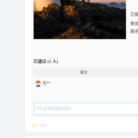
已报
剩余
报名
已通过 (1 人)
留言
伦**
回复