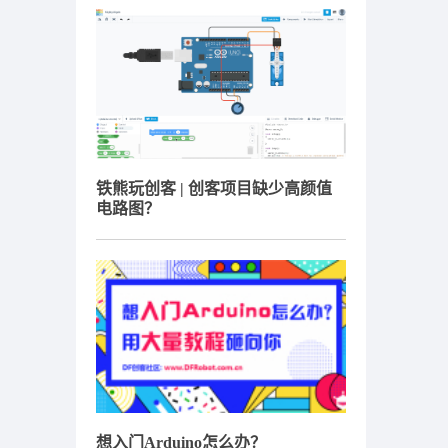
铁熊玩创客 | 创客项目缺少高颜值
电路图？
想入门Arduino怎么办？