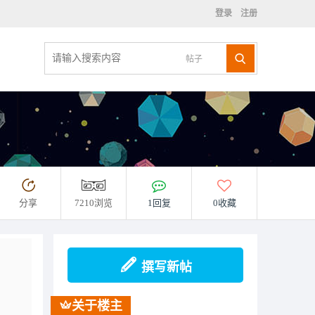
登录
注册
帖子
分享
7210浏览
1回复
0收藏
撰写新帖
关于楼主