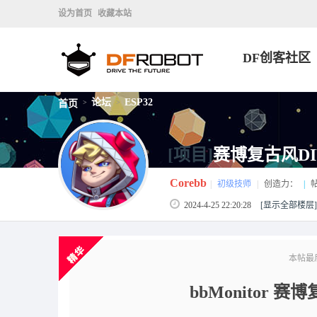
设为首页
收藏本站
DF创客社区
论坛
ESP32
首页
>
>
[项目]
赛博复古风DI
Corebb
|
初级技师
|
创造力：
|
2024-4-25 22:20:28
[显示全部楼层]
本帖最后由
bbMonitor
赛博