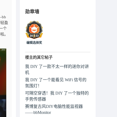
勋章墙
bb
则轻盈
一个
以啦。
编辑选择奖
楼主的其它帖子
我 DIY 了一款不太一样的迷你对讲
机
我 DIY 了一个能看见 WiFi 信号的
氛围灯！
可隔空穿透！我 DIY 了一个独特的
手势传感器
赛博复古风DIY电脑性能监视器
——bbMonitor