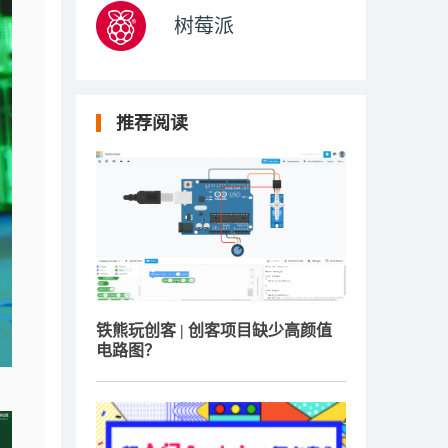
树莓派
推荐阅读
铁熊玩创客 | 创客项目缺少高颜值
电路图？