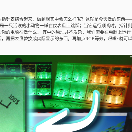
指针表结合起来，做到现实中会怎么样呢？这就是今天做的东西——
针就像是一只活泼的小动物一样在仪表盘上跳跃；当它运行顺畅时，指针
到你的电脑在做什么。 其中的原理并不发杂，我们需要在电脑上运行
，再把表盘替换成实际显示的东西，再加点RGB等效，噔噔~就可