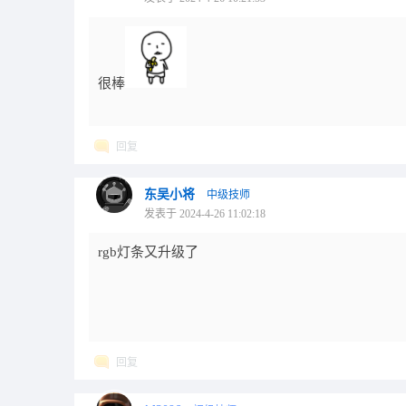
很棒
回复
东吴小将
中级技师
发表于 2024-4-26 11:02:18
rgb灯条又升级了
回复