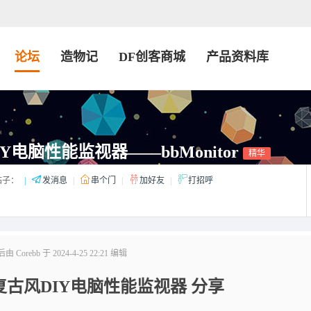
论坛
造物记
DF创客商城
产品资料库
Y电脑性能监视器——bbMonitor
精华
帖子：
|
发消息
|
串个门
|
加好友
|
打招呼
 Corebb 于 2024-4-25 22:21 编辑
复古风DIY电脑性能监视器
分享