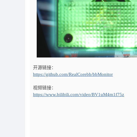
开源链接：
https://github.com/RealCorebb/bbMonitor
视频链接：
https://www.bilibili.com/video/BV1uM4m1f75z