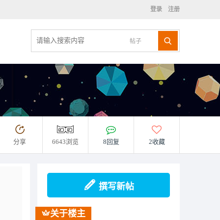
登录
注册
帖子
分享
6643浏览
8回复
2收藏
撰写新帖
关于楼主