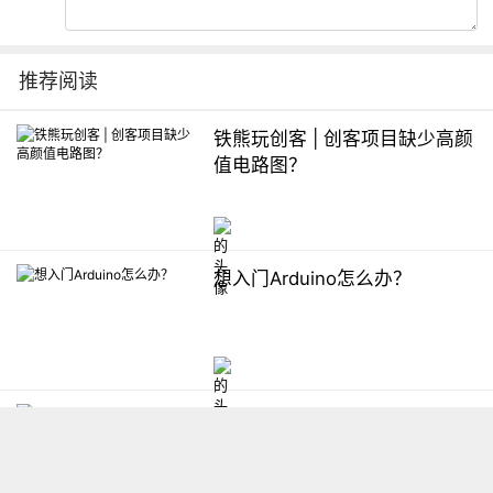
推荐阅读
铁熊玩创客 | 创客项目缺少高颜
值电路图？
想入门Arduino怎么办？
【掌控】mPython编程与教学
软件平台汇总