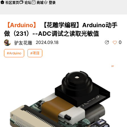
社区首页
论坛
商城
登录
【Arduino】
【花雕学编程】Arduino动手
做（231）--ADC调试之读取光敏值
0
2024.09.18
驴友花雕
#Arduino
#项目