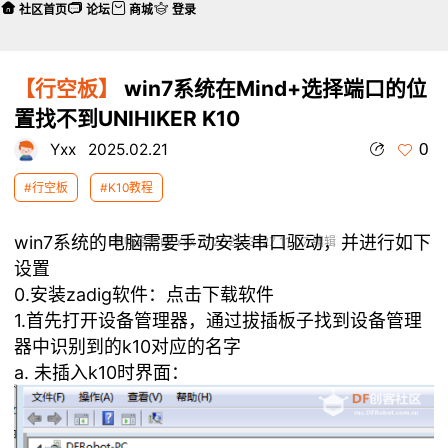
社区首页
论坛
商城
登录
【行空板】
win7系统在Mind+选择端口的位
置找不到UNIHIKER K10
0
Yxx
2025.02.21
#行空板
#K10教程
win7系统的电脑需要手动安装串口驱动，并进行如下
本帖最后由 Yxx 于 2025-3-27 11:07 编辑
设置
0.安装zadig软件：点击下载软件
1.首先打开设备管理器，通过拔插板子找到设备管理
器中识别到的k10对应的名字
a. 未插入k10时界面：