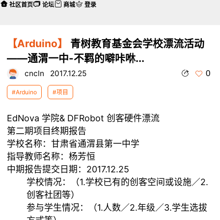
社区首页
论坛
商城
登录
【Arduino】
青树教育基金会学校漂流活动
——通渭一中-不羁的噼咔咻...
0
cncln
2017.12.25
#Arduino
#项目
EdNova 学院& DFRobot 创客硬件漂流
第二期项目终期报告
学校名称：甘肃省通渭县第一中学
指导教师名称：杨芳恒
中期报告提交日期：2017.12.25
学校情况：（1.学校已有的创客空间或设施／2.
创客社团等）
参与学生情况：（1.人数／2.年级／3.学生选拔