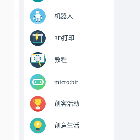
机器人
3D打印
教程
micro:bit
创客活动
创意生活