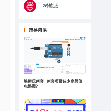
树莓派
推荐阅读
铁熊玩创客 | 创客项目缺少高颜值
电路图？