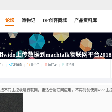
论坛
造物记
DF创客商城
产品资料库
用wido上传数据到machtalk物联网平台2018
子：
|
发消息
|
串个门
|
加好友
|
打招呼
接不同主控板进行联网，更适合物联网应用，不再对剑使用wido主