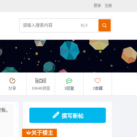
登录
注册
帖子
分享
10648浏览
3回复
2收藏
控板。
撰写新帖
关于楼主