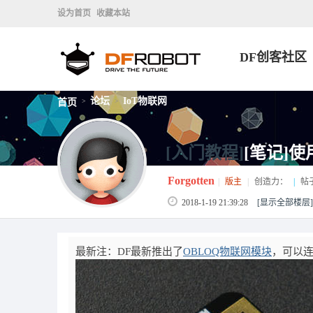
设为首页
收藏本站
DF创客社区
论坛
IoT物联网
首页
>
>
[入门教程]
[笔记]使
Forgotten
|
版主
|
创造力：
|
帖
2018-1-19 21:39:28
[显示全部楼层]
最新注：DF最新推出了
OBLOQ物联网模块
，可以连