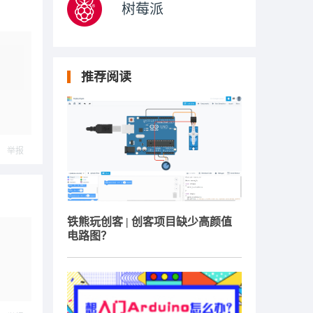
树莓派
推荐阅读
举报
铁熊玩创客 | 创客项目缺少高颜值
电路图？