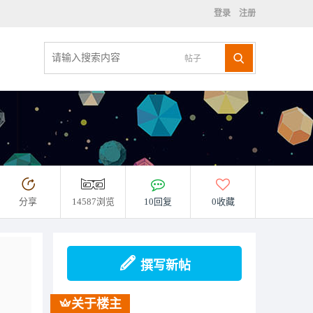
登录
注册
帖子
分享
14587浏览
10回复
0收藏
撰写新帖
关于楼主