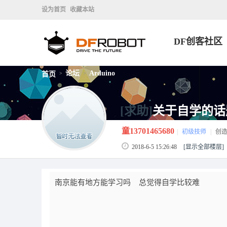
设为首页
收藏本站
DF创客社区
论坛
Arduino
首页
>
>
[求助]
关于自学的话
童13701465680
|
初级技师
|
创
2018-6-5 15:26:48
[显示全部楼层]
南京能有地方能学习吗 总觉得自学比较难