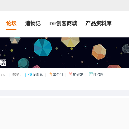
论坛
造物记
DF创客商城
产品资料库
题
造力：
|
帖子：
|
发消息
|
串个门
|
加好友
|
打招呼