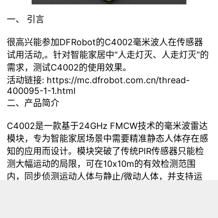
一、 引言
很高兴能参加DFRobot的C4002毫米波人在传感器
试用活动,。针对智能家居中“人走灯灭、人走灯灭”的
需求，测试C4002的使用效果。
活动链接:
https://mc.dfrobot.com.cn/thread-
400095-1-1.html
二、产品简介
C4002是一款基于24GHz FMCW技术的毫米波雷达
模块，专为智能家居场景中需要精准静态人体存在感
知的应用而设计。模块突破了传统PIR传感器只能检
测大幅运动的局限，可在10x10m的有效检测范围
内，同步侦测运动人体与静止/微动人体，并支持运
动速度检测、运动方向识别（靠近/远离）及环境光
检测功能。模块具备分区检测能力与探测范围可调功
能，通过底噪采集智能过滤环境干扰，输出模式灵活