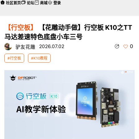
社区首页
论坛
商城
登录
【行空板】
【花雕动手做】行空板 K10之TT
马达差速特色底盘小车三号
0
2026.07.02
驴友花雕
#行空板
#K10教程