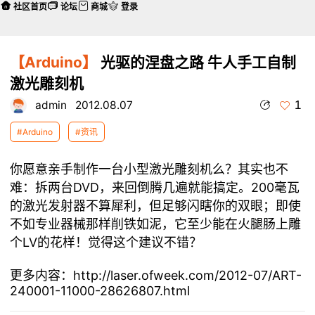
社区首页
论坛
商城
登录
【Arduino】
光驱的涅盘之路 牛人手工自制
激光雕刻机
1
admin
2012.08.07
#Arduino
#资讯
你愿意亲手制作一台小型激光雕刻机么？其实也不
难：拆两台DVD，来回倒腾几遍就能搞定。200毫瓦
的激光发射器不算犀利，但足够闪瞎你的双眼；即使
不如专业器械那样削铁如泥，它至少能在火腿肠上雕
个LV的花样！觉得这个建议不错？
更多内容：http://laser.ofweek.com/2012-07/ART-
240001-11000-28626807.html