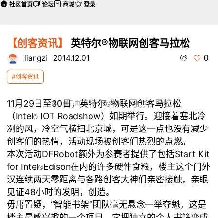
社区首页
论坛
商城
登录
【创客资讯】
英特尔®物联网创客马拉松
0
liangzi
2014.12.01
#创客资讯
11月29日至30日，英特尔
物联网创客马拉松
本帖最后由 liangzi 于 2014-12-4 16:17 编辑
®
（Intel
IOT Roadshow）如期举行。迎接着塞北冷
®
冽的风，冷空气横扫北京城，可是这一点也没有减少
创客们的热情，活动现场被创客们热烈的点燃。
本次活动DFRobot额外为参赛者提供了包括Start Kit
for Intel
Edison在内的许多硬件食粮，楼主这个门外
®
汉连续两天零距离与各路创客大神们亲密接触，亲眼
见证48小时的发明，创造。
毋庸置疑，“智能书架”团队毫无悬念一举夺魁，这是
楼主最感兴趣的一个项目，它把独立的个人书籍变成