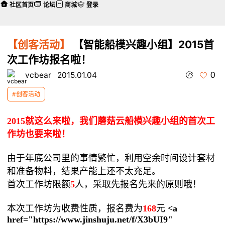
社区首页
论坛
商城
登录
【创客活动】
【智能船模兴趣小组】2015首
次工作坊报名啦！
0
vcbear
2015.01.04
#创客活动
2015就这么来啦，我们蘑菇云船模兴趣小组的首次工
作坊也要来啦！
由于年底公司里的事情繁忙，利用空余时间设计套材
和准备物料，结果产能上还不太充足。
首次工作坊限额
5
人，采取先报名先来的原则哦！
本次工作坊为收费性质，报名费为
168
元
<a
href="https://www.jinshuju.net/f/X3bUI9"