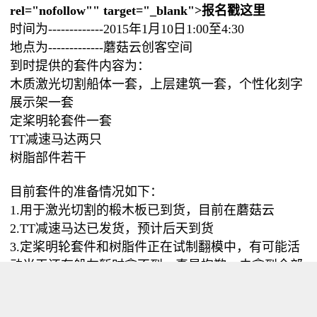
rel="nofollow"" target="_blank">
报名戳这里
时间为-------------2015年1月10日1:00至4:30
地点为-------------蘑菇云创客空间
到时提供的套件内容为：
木质激光切割船体一套，上层建筑一套，个性化刻字
展示架一套
定桨明轮套件一套
TT减速马达两只
树脂部件若干
目前套件的准备情况如下：
1.用于激光切割的椴木板已到货，目前在蘑菇云
2.TT减速马达已发货，预计后天到货
3.定桨明轮套件和树脂件正在试制翻模中，有可能活
动当天还有船友暂时拿不到，真是抱歉，未拿到全部
部件的船友我会在下次活动时给大家分脏均匀，8-）