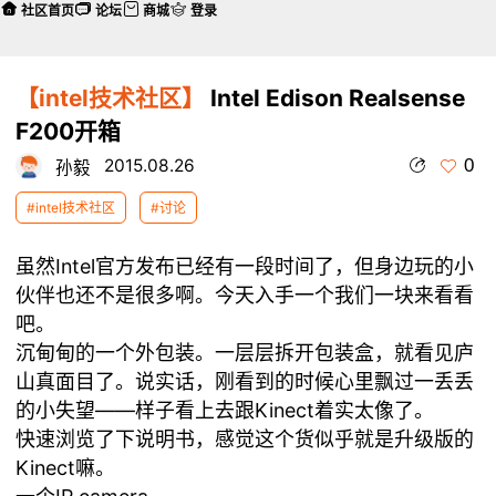
社区首页
论坛
商城
登录
【intel技术社区】
Intel Edison Realsense
F200开箱
0
2015.08.26
孙毅
#intel技术社区
#讨论
虽然Intel官方发布已经有一段时间了，但身边玩的小
伙伴也还不是很多啊。今天入手一个我们一块来看看
吧。
沉甸甸的一个外包装。一层层拆开包装盒，就看见庐
山真面目了。说实话，刚看到的时候心里飘过一丢丢
的小失望——样子看上去跟Kinect着实太像了。
快速浏览了下说明书，感觉这个货似乎就是升级版的
Kinect嘛。