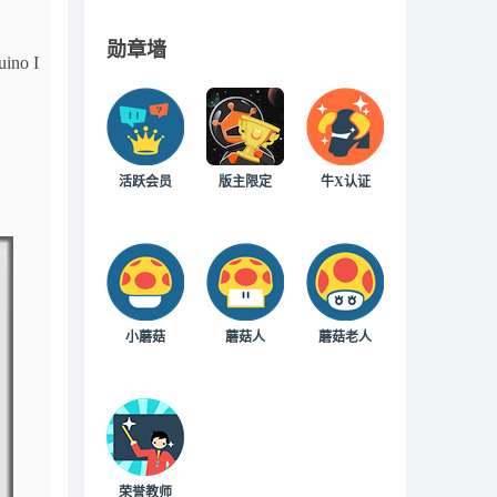
勋章墙
ino I
活跃会员
版主限定
牛X认证
小蘑菇
蘑菇人
蘑菇老人
荣誉教师