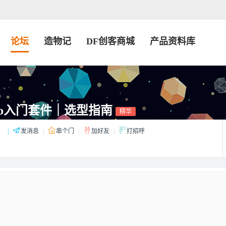
论坛
造物记
DF创客商城
产品资料库
ino入门套件｜选型指南
精华
：
|
发消息
|
串个门
|
加好友
|
打招呼