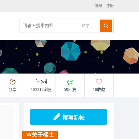
登录
注册
帖子
分享
103217浏览
59回复
10收藏
撰写新帖
关于楼主