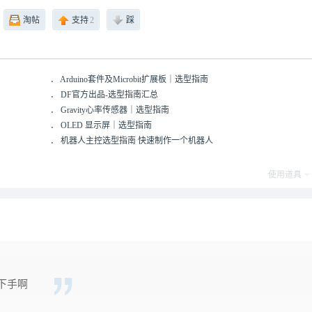
淘帖
支持
2
踩
．
Arduino套件及Microbit扩展板｜选型指南
．
DF官方出品-选型指南汇总
．
Gravity心率传感器｜选型指南
．
OLED 显示屏｜选型指南
．
机器人主控选型指南 快速制作一个机器人
使用道具
下手啊