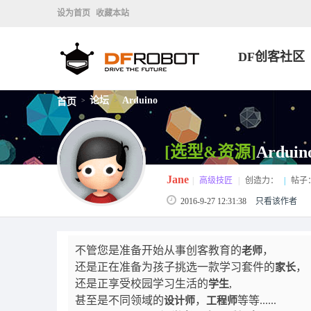
设为首页
收藏本站
DF创客社区
论坛
Arduino
首页
>
>
[选型&资源]
Ardu
Jane
|
高级技匠
|
创造力：
|
帖子
2016-9-27 12:31:38
只看该作者
不管您是准备开始从事创客教育的
，
老师
还是正在准备为孩子挑选一款学习套件的
，
家长
还是正享受校园学习生活的
,
学生
甚至是不同领域的
，
等等......
设计师
工程师