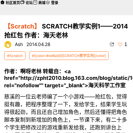
社区首页
论坛
商城
登录
【Scratch】
SCRATCH教学实例1——2014
抢红包 作者：海天老林
1
Ash
2014.04.28
#Scratch
#[color=#ed6a00]SCRATCH教学实例[/color]
作者：啊呀老林 转载自：<a
href="http://zpht2010.blog.163.com/blog/stati
rel="nofollow"" target="_blank">海天科学工作室
慈溪的一位云老师编了一个小游戏——抢红包，觉得
挺有趣，把程序整理了一下，发给学生，结果学生玩
得很起劲，而且还自己增加角色，然后还懂得把角色
脚本复制到新增加的角色上，一节课下来，有二十多
个学生把修改过的游戏重新发给我，还跑到讲台上