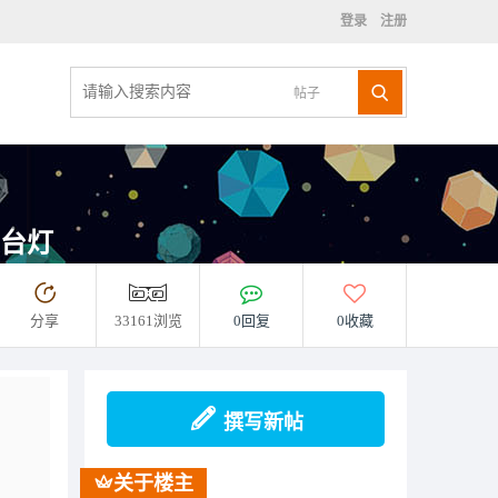
登录
注册
帖子
光台灯
分享
33161浏览
0回复
0收藏
撰写新帖
关于楼主