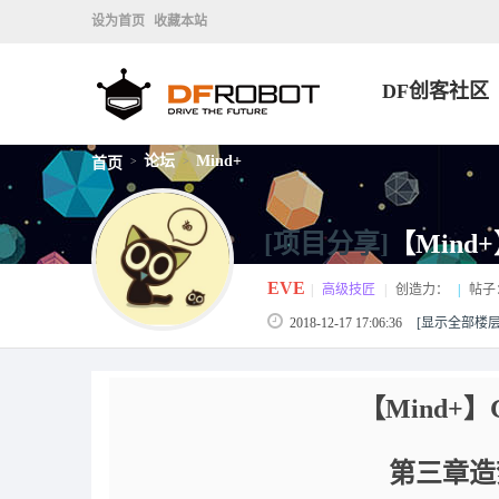
设为首页
收藏本站
DF创客社区
论坛
Mind+
首页
>
>
[项目分享]
【Mind
EVE
|
高级技匠
|
创造力：
|
帖子
2018-12-17 17:06:36
[显示全部楼层
【Mind+】Gr
第三章造