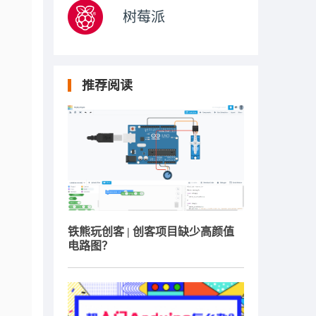
树莓派
推荐阅读
铁熊玩创客 | 创客项目缺少高颜值
电路图？