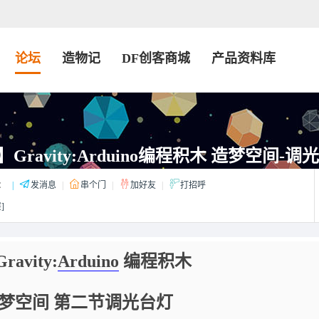
论坛
造物记
DF创客商城
产品资料库
+】Gravity:Arduino编程积木 造梦空间-调
：
|
发消息
|
串个门
|
加好友
|
打招呼
]
avity:
Arduino
编程积木
梦空间 第二节调光台灯