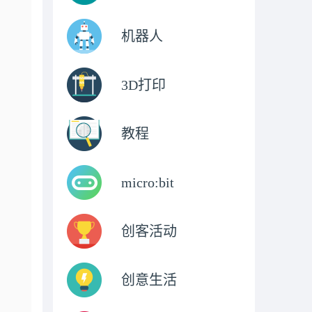
机器人
3D打印
教程
micro:bit
创客活动
创意生活