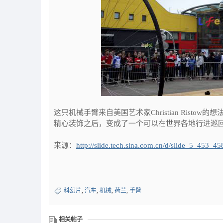
这只机械手臂来自美国艺术家Christian Ris
精心装饰之后，变成了一个可以在世界各地行进巡
来源：
http://slide.tech.sina.com.cn/d/slide_5_453_4
科幻片
,
汽车
,
机械
,
荷兰
,
手臂
相关帖子