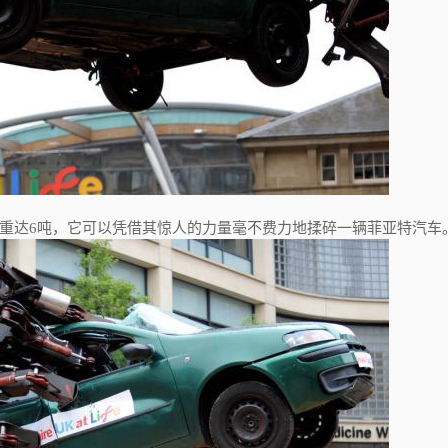
，重达6吨，它可以凭借其惊人的力量毫不费力地揉碎一辆菲亚特汽车