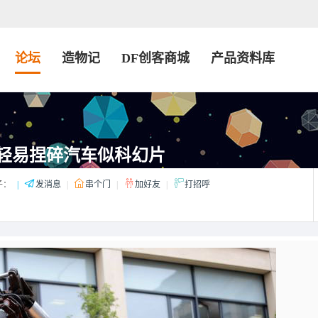
论坛
造物记
DF创客商城
产品资料库
轻易捏碎汽车似科幻片
子：
|
发消息
|
串个门
|
加好友
|
打招呼