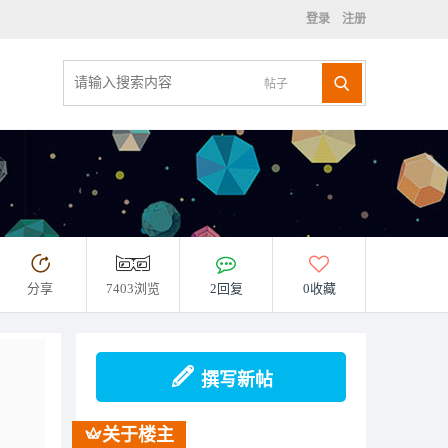
登录
注册
帖子
分享
7403浏览
2回复
0收藏
撰写新帖
关于楼主