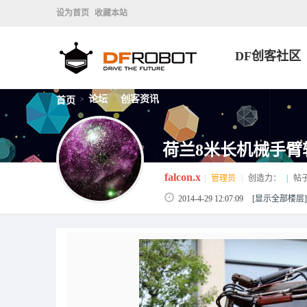
设为首页
收藏本站
DF创客社区
论坛
创客资讯
首页
>
>
荷兰8米长机械手臂
falcon.x
|
管理员
|
创造力：
|
帖
2014-4-29 12:07:09
[显示全部楼层]