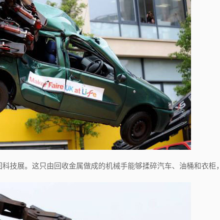
回科技展。这只由回收金属做成的机械手能够揉碎汽车、油桶和衣柜