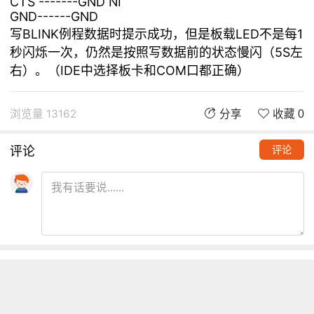
CTS -------GND NI
GND------GND
写BLINK例程数据时提示成功，但是板载LED不是每1
秒闪烁一次，仍然是按照写数据前的状态慢闪（5S左
右）。（IDE中选择板卡和COM口都正确）
浏览量 13162
分享
收藏 0
评论
评论
推荐阅读
铁熊玩创客 | 创客项目缺少高颜