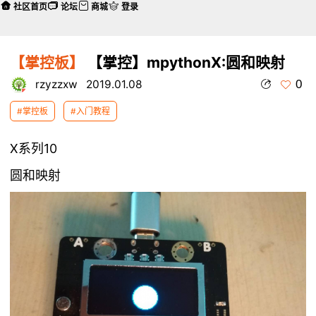
社区首页
论坛
商城
登录
【掌控板】
【掌控】mpythonX:圆和映射
0
rzyzzxw
2019.01.08
#掌控板
#入门教程
X系列10
圆和映射