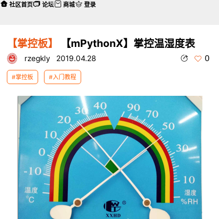
社区首页
论坛
商城
登录
【掌控板】
【mPythonX】掌控温湿度表
0
rzegkly
2019.04.28
#掌控板
#入门教程