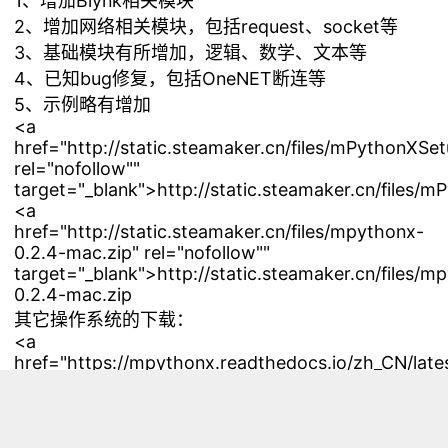
1、增加Blynk相关模块
2、增加网络相关模块，包括request、socket等
3、基础模块有所增加，逻辑、数学、文本等
4、已知bug修复，包括OneNET断连等
5、示例略有增加
<a
href="http://static.steamaker.cn/files/mPythonXSe
rel="nofollow""
target="_blank">http://static.steamaker.cn/files/
<a
href="http://static.steamaker.cn/files/mpythonx-
0.2.4-mac.zip" rel="nofollow""
target="_blank">http://static.steamaker.cn/files/m
0.2.4-mac.zip
其它操作系统的下载：
<a
href="https://mpythonx.readthedocs.io/zh_CN/lat
rel="nofollow""
target="_blank">https://mpythonx.readthedocs.io
这个教程是为例程专供。