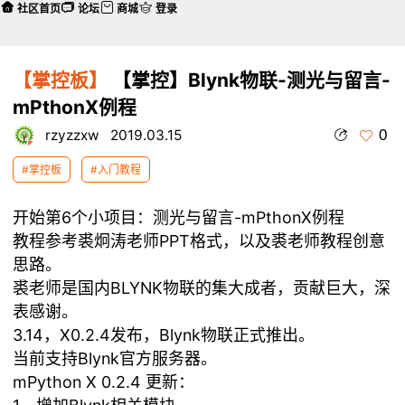
社区首页
论坛
商城
登录
【掌控板】
【掌控】Blynk物联-测光与留言-
mPthonX例程
0
rzyzzxw
2019.03.15
#掌控板
#入门教程
开始第6个小项目：测光与留言-mPthonX例程
教程参考裘炯涛老师PPT格式，以及裘老师教程创意
思路。
裘老师是国内BLYNK物联的集大成者，贡献巨大，深
表感谢。
3.14，X0.2.4发布，Blynk物联正式推出。
当前支持Blynk官方服务器。
mPython X 0.2.4 更新：