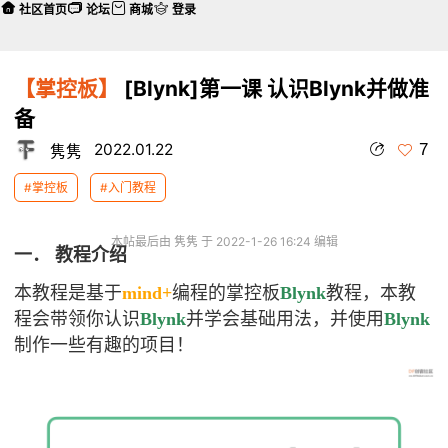
社区首页
论坛
商城
登录
【掌控板】
[Blynk]第一课 认识Blynk并做准
备
7
2022.01.22
隽隽
#掌控板
#入门教程
本帖最后由 隽隽 于 2022-1-26 16:24 编辑
一．
教程介绍
本教程是基于
mind+
编程的掌控板
Blynk
教程，本教
程会带领你认识
Blynk
并学会基础用法，并使用
Blynk
制作一些有趣的项目！