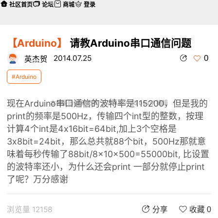
社区首页
论坛
商城
登录
【Arduino】
请教Arduino串口通信问题
0
2014.07.25
英杰贺
#Arduino
现在Arduino串口通信的波特率是115200，但是我的
本帖最后由 英杰贺 于 2014-7-25 05:07 编辑
print的频率是500Hz，传输四个int型的整数，按理
计算4个int是4x16bit=64bit,加上3个空格是
3x8bit=24bit，那么总共就88个bit，500Hz那就意
味着每秒传输了88bit/8x10x500=55000bit, 比设置
的波特率还小，
为什么还会print 一部分就停止print
了呢？
万分感谢
浏览量 12158
分享
收藏 0