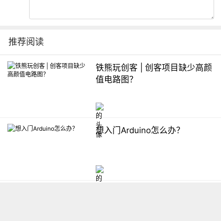
推荐阅读
铁熊玩创客 | 创客项目缺少高颜
值电路图？
想入门Arduino怎么办？
【掌控】mPython编程与教学
软件平台汇总