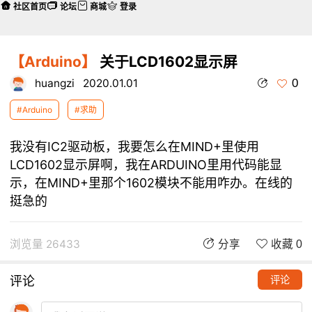
社区首页
论坛
商城
登录
【Arduino】
关于LCD1602显示屏
0
huangzi
2020.01.01
#Arduino
#求助
我没有IC2驱动板，我要怎么在MIND+里使用
LCD1602显示屏啊，我在ARDUINO里用代码能显
示，在MIND+里那个1602模块不能用咋办。在线的
挺急的
浏览量 26433
分享
收藏 0
评论
评论