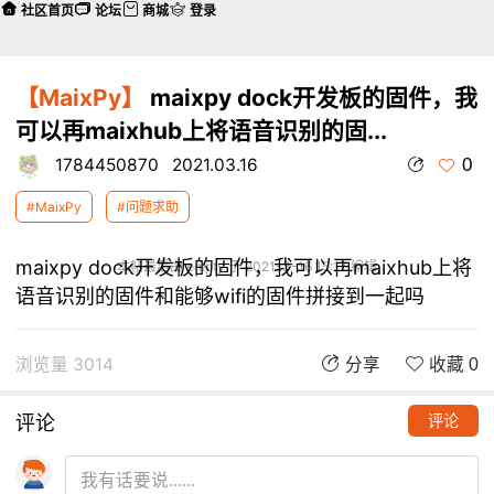
社区首页
论坛
商城
登录
【MaixPy】
maixpy dock开发板的固件，我
可以再maixhub上将语音识别的固...
0
1784450870
2021.03.16
#MaixPy
#问题求助
maixpy dock开发板的固件，我可以再maixhub上将
本帖最后由 empty 于 2021-3-16 15:17 编辑
语音识别的固件和能够wifi的固件拼接到一起吗
浏览量 3014
分享
收藏 0
评论
评论