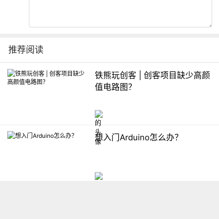
推荐阅读
铁熊玩创客 | 创客项目缺少高颜
值电路图？
想入门Arduino怎么办？
【掌控】mPython编程与教学
软件平台汇总