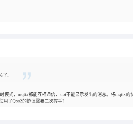
关了。
模式，mqttx都能互相通信，siot不能显示发出的消息。将mqttx的
ot使用了Qos2的协议需要二次握手?