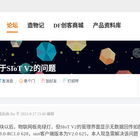
论坛
造物记
DF创客商城
产品资料库
SIoT V2的问题
发消息
|
串个门
|
加好友
|
打招呼
由 fhz 于 2023-9-27 15:40 编辑
模块以后，物联网板亮绿灯，但SIoT V2的管理界面显示无数据回传如
8.0-RC1.0 628，siot客户端版本为V2.0 625，本人现急需解决该问题