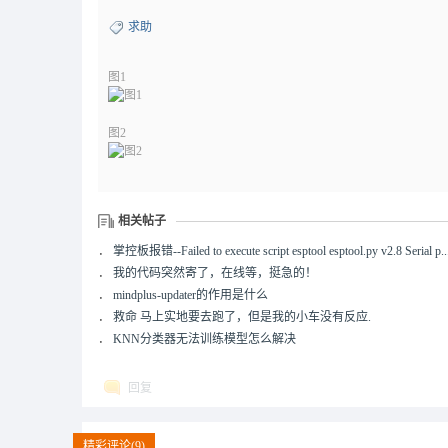
求助
图1
图2
相关帖子
．
掌控板报错--Failed to execute script esptool esptool.py v2.8 Serial p..
．
我的代码突然寄了，在线等，挺急的！
．
mindplus-updater的作用是什么
．
救命 马上实地要去跑了，但是我的小车没有反应.
．
KNN分类器无法训练模型怎么解决
回复
精彩评论(9)