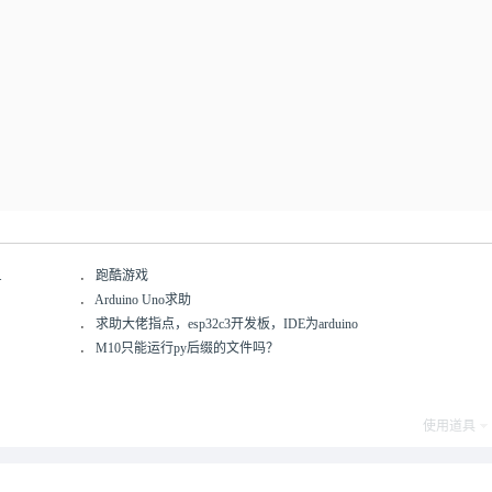
.
．
跑酷游戏
．
Arduino Uno求助
．
求助大佬指点，esp32c3开发板，IDE为arduino
．
M10只能运行py后缀的文件吗？
使用道具