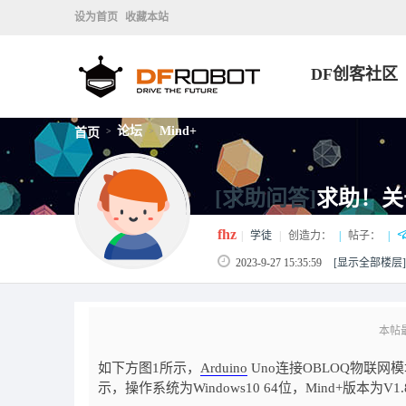
设为首页
收藏本站
DF创客社区
论坛
Mind+
首页
>
>
[求助问答]
求助！关于
fhz
|
学徒
|
创造力：
|
帖子：
|
2023-9-27 15:35:59
[显示全部楼层]
本帖最后
如下方图1所示，
Arduino
Uno连接OBLOQ物联网
示，操作系统为Windows10 64位，Mind+版本为V1.