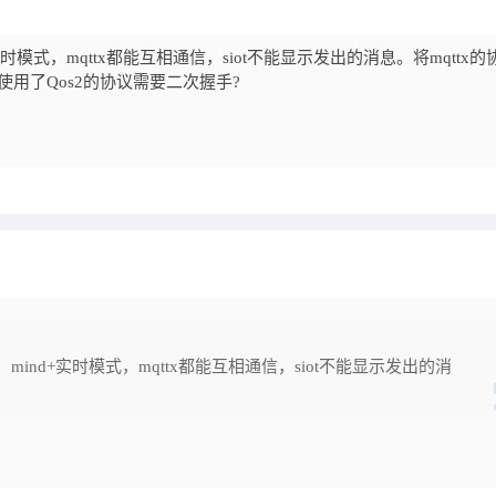
模式，mqttx都能互相通信，siot不能显示发出的消息。将mqttx的
ot使用了Qos2的协议需要二次握手?
nd+实时模式，mqttx都能互相通信，siot不能显示发出的消