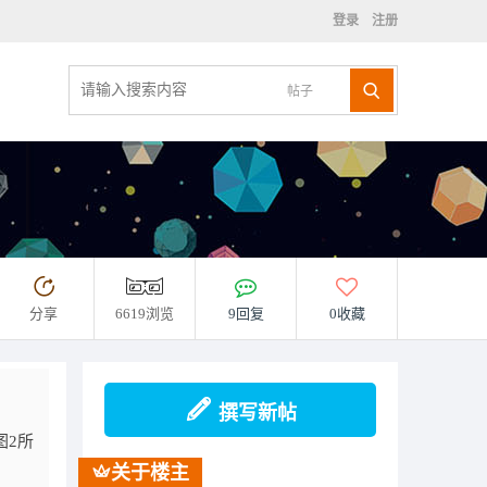
登录
注册
帖子
分享
6619浏览
9回复
0收藏
撰写新帖
图2所
关于楼主