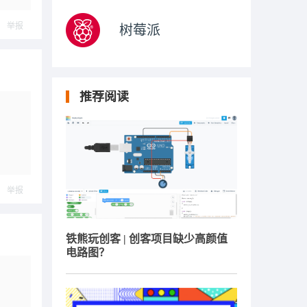
举报
树莓派
推荐阅读
举报
铁熊玩创客 | 创客项目缺少高颜值
电路图？