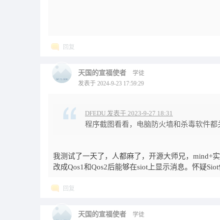
回复
天国的宣福使者
学徒
发表于 2024-9-23 17:59:29
DFEDU 发表于 2023-9-27 18:31
程序截图看看，电脑防火墙和杀毒软件都
我测试了一天了，人都麻了，开源大师兄，mind+实时
改成Qos1和Qos2后能够在siot上显示消息。怀疑Si
回复
天国的宣福使者
学徒