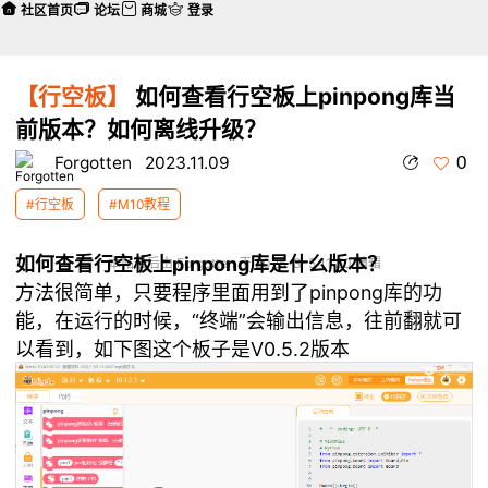
社区首页
论坛
商城
登录
【行空板】
如何查看行空板上pinpong库当
前版本？如何离线升级？
0
Forgotten
2023.11.09
#行空板
#M10教程
如何查看行空板上pinpong库是什么版本？
本帖最后由 Forgotten 于 2025-3-5 11:50 编辑
方法很简单，只要程序里面用到了pinpong库的功
能，在运行的时候，“终端”会输出信息，往前翻就可
以看到，如下图这个板子是V0.5.2版本