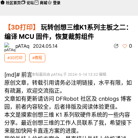
社区首页
论坛
商城
登录
【3D打印】
玩转创想三维K1系列主板之二：
编译 MCU 固件，恢复裁剪组件
0
pATAq
2024.05.14
#3D打印
#教程
[md]# 前言
本帖最后由 pATAq 于 2024-5-14 13:32 编辑
原创文章，转载引用请务必注明链接，水平有限，如
有疏漏，欢迎交流指正。
文章如有更新请访问
DFRobot 社区
及
cnblogs 博客
园
，前者内容较全，后者排版及阅读体验更佳。
本文是摸索创想三维 K1 系列软硬件系统的一些内容
分享。最近创想三维的工作人员联系了我，希望接下
来能加快网卡直连方案的进度。