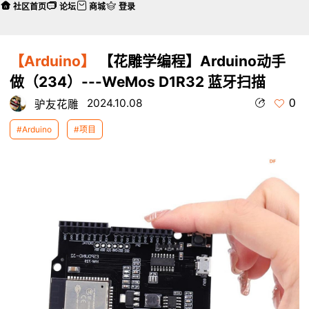
社区首页
论坛
商城
登录
【Arduino】
【花雕学编程】Arduino动手
做（234）---WeMos D1R32 蓝牙扫描
0
2024.10.08
驴友花雕
#Arduino
#项目