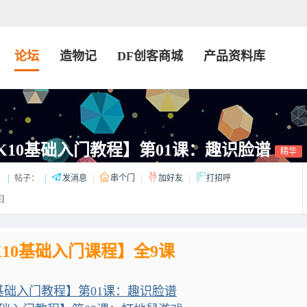
论坛
造物记
DF创客商城
产品资料库
K10基础入门教程】第01课：趣识脸谱
精华
：
|
帖子：
|
发消息
|
串个门
|
加好友
|
打招呼
]
10基础入门课程】全9课
基础入门教程】第01课：趣识脸谱