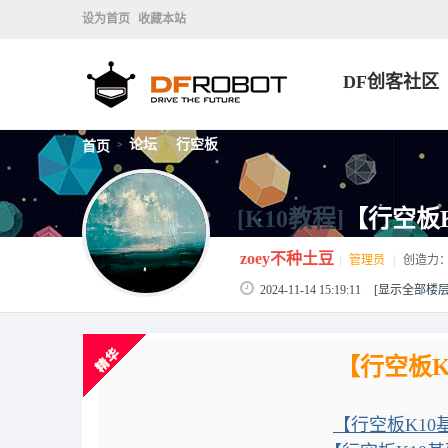
设为首页
收藏本站
DF创客社区
论坛
行空板
首页
>
>
[K10教程]
【行空板
zoey不种土豆
|
管理员
|
创造力
2024-11-14 15:19:11
[显示全部楼层
【行空板K
【行空板K10