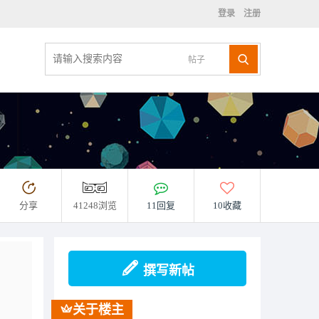
登录
注册
帖子
分享
41248浏览
11回复
10收藏
撰写新帖
关于楼主