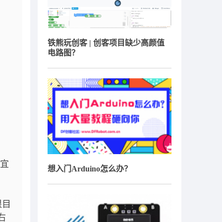
铁熊玩创客 | 创客项目缺少高颜值
电路图？
不宜
想入门Arduino怎么办？
根目
右