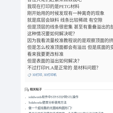
我现在打印的是PETG材料
刚开始用的时候发现有一种离奇的现象
就是底层会缺料 线条比较稀疏 有空隙
但是顶层的线条很密集 甚至有重叠溢出的
这种情况要如何解决呢？
因为我看流量校准教程说的是观察顶面的
但是怎么校准顶面都会有溢出 但是底面的
看来我要更改标准
但是表面的溢出如何解决？
不过打印PLA是正常的 是材料问题？
3D打印
,
3D打印机
相关帖子
．
solidwords软件中STP/STEP转STL操作
．
Solidworks壁厚分析使用方法
．
做一个超炫酷的光圈结构圆形门！