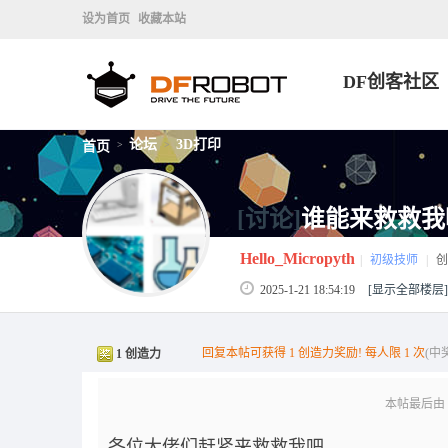
设为首页
收藏本站
DF创客社区
论坛
3D打印
首页
>
>
[讨论]
谁能来救救我
Hello_Micropyth
|
初级技师
|
创
2025-1-21 18:54:19
[显示全部楼层]
回复本帖可获得 1 创造力奖励! 每人限 1 次
(中
1 创造力
本帖最后由 Hel
各位大佬们赶紧来救救我吧