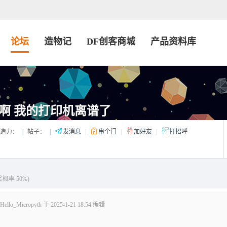
论坛
造物记
DF创客商城
产品资料库
啊 我的打印机离谱了
造力：
|
帖子：
|
发消息
|
串个门
|
加好友
|
打招呼
奖概率 50%)
lo_Micropyth 于 2025-1-21 18:54 编辑