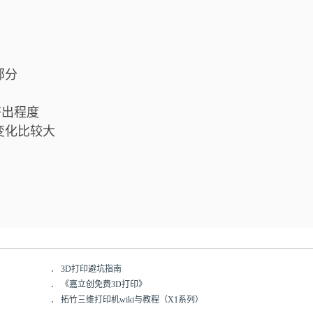
部分
挤出程度
变化比较大
．
3D打印避坑指南
．
《嘉立创免费3D打印》
．
拓竹三维打印机wiki与教程（X1系列）