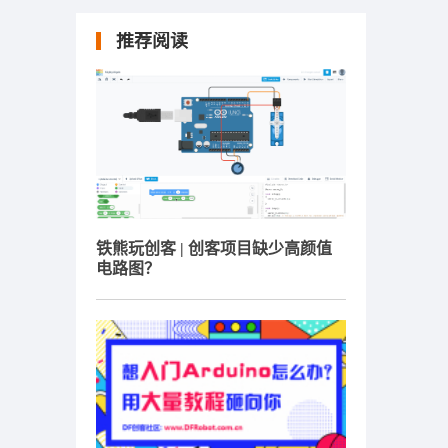
推荐阅读
铁熊玩创客 | 创客项目缺少高颜值
电路图？