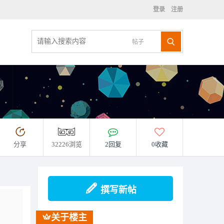
登录
注册
帖子
分享
32226浏览
2回复
0收藏
撰写新帖
关于楼主