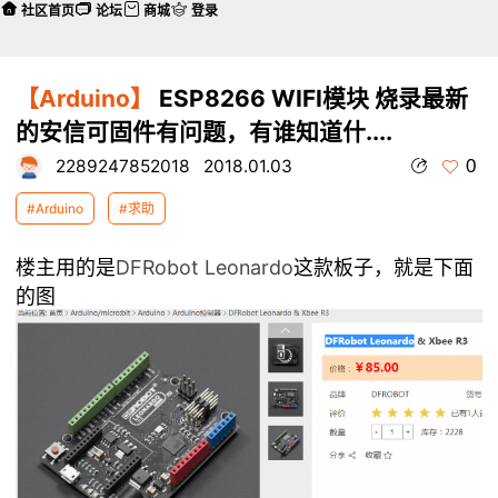
社区首页
论坛
商城
登录
【Arduino】
ESP8266 WIFI模块 烧录最新
的安信可固件有问题，有谁知道什....
0
2289247852018
2018.01.03
#Arduino
#求助
楼主用的是
DFRobot Leonardo
这款板子，就是下面
的图