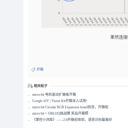
果然连接
开箱
相关帖子
．
micro:bit 电机驱动扩展板开箱
．
Google AIY | Vision Kit开箱深入试用!
．
micro:bit Circular RGB Expansion board到货，开箱啦
．
micro:bit × OBLOQ挑战赛 奖品开箱照
．
《掌控小词库》——2.0开箱初体验，语音识别最美好