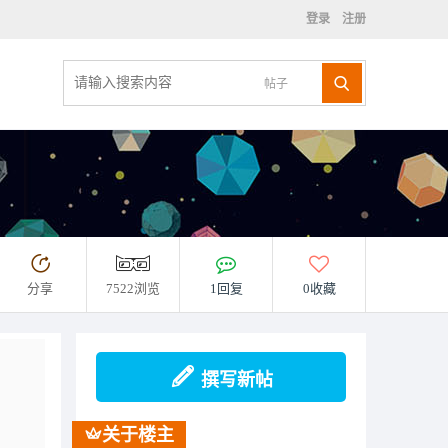
登录
注册
帖子
分享
7522浏览
1回复
0收藏
撰写新帖
关于楼主