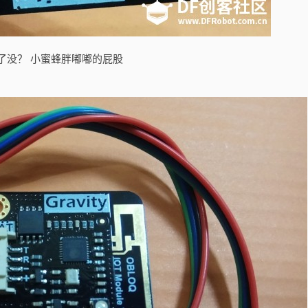
了没？ 小蜜蜂胖嘟嘟的屁股