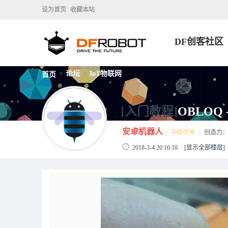
设为首页
收藏本站
DF创客社区
论坛
IoT物联网
首页
>
>
[入门教程]
OBLOQ
安卓机器人
|
中级技神
|
创造力
2018-3-4 20:16:10
[显示全部楼层]