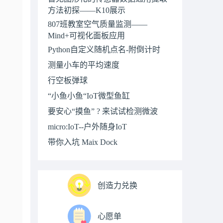
方法初探——K10展示
807班教室空气质量监测——
Mind+可视化面板应用
Python自定义随机点名-附倒计时
测量小车的平均速度
行空板弹球
“小鱼小鱼“IoT微型鱼缸
要安心“摸鱼” ? 来试试检测微波
micro:IoT--户外随身IoT
带你入坑 Maix Dock
创造力兑换
心愿单