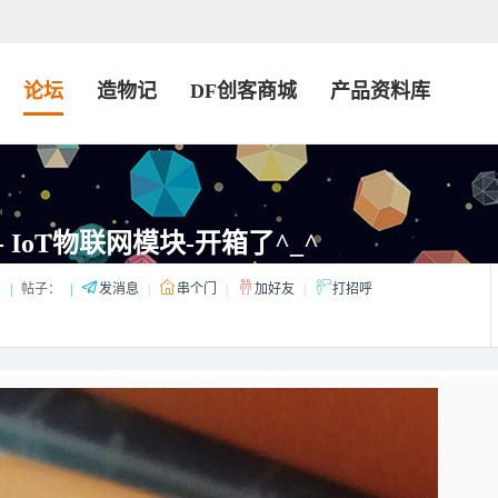
论坛
造物记
DF创客商城
产品资料库
 - IoT物联网模块-开箱了^_^
：
|
帖子：
|
发消息
|
串个门
|
加好友
|
打招呼