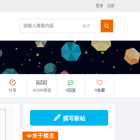
登录
注册
帖子
分享
30509浏览
0回复
0收藏
撰写新帖
关于楼主