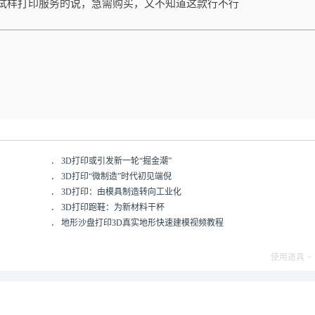
试样打印服务的说，急需购买，又不知道这款行不行
．
3D打印或引发新一轮“掘金潮”
．
3D打印“微制造”时代初见端倪
．
3D打印：由模具制造转向工业化
．
3D打印跑鞋：为新材料干杯
．
地形沙盘打印3D真实地形快速建模视频教程
使用道具