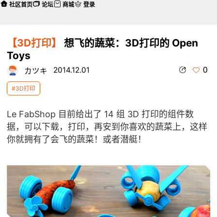
社区首页
论坛
商城
登录
【3D打印】
想飞的蔬菜：3D打印的 Open
Toys
0
2014.12.01
カツキ
#3D打印
Le FabShop 目前给出了 14 组 3D 打印的组件数
据，可以下载，打印，再安到你喜欢的蔬菜上，这样
你就拥有了会飞的蔬菜！或者潜艇！