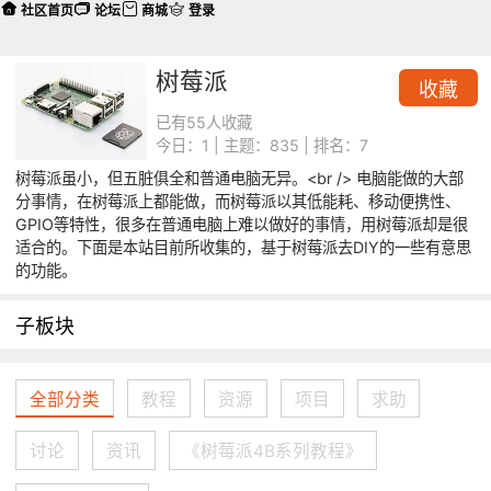
社区首页
论坛
商城
登录
树莓派
收藏
已有55人收藏
今日：1 | 主题：835 | 排名：7
树莓派虽小，但五脏俱全和普通电脑无异。<br /> 电脑能做的大部
分事情，在树莓派上都能做，而树莓派以其低能耗、移动便携性、
GPIO等特性，很多在普通电脑上难以做好的事情，用树莓派却是很
适合的。下面是本站目前所收集的，基于树莓派去DIY的一些有意思
的功能。
子板块
全部分类
教程
资源
项目
求助
讨论
资讯
《树莓派4B系列教程》