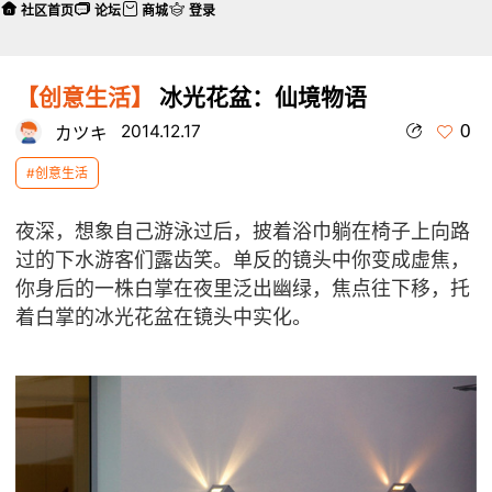
社区首页
论坛
商城
登录
【创意生活】
冰光花盆：仙境物语
0
2014.12.17
カツキ
#创意生活
夜深，想象自己游泳过后，披着浴巾躺在椅子上向路
过的下水游客们露齿笑。单反的镜头中你变成虚焦，
你身后的一株白掌在夜里泛出幽绿，焦点往下移，托
着白掌的冰光花盆在镜头中实化。