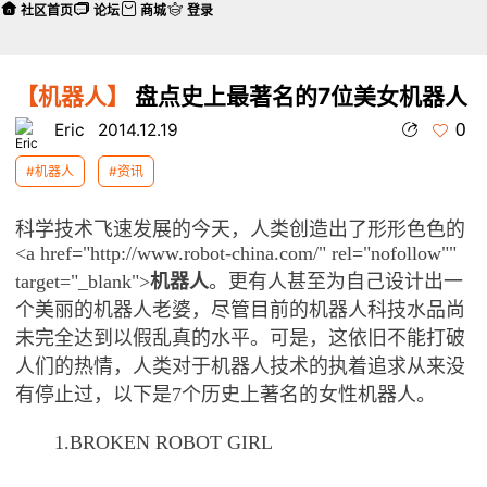
社区首页
论坛
商城
登录
【机器人】
盘点史上最著名的7位美女机器人
0
Eric
2014.12.19
#机器人
#资讯
科学技术飞速发展的今天，人类创造出了形形色色的
<a href="http://www.robot-china.com/" rel="nofollow""
target="_blank">
机器人
。更有人甚至为自己设计出一
个美丽的机器人老婆，尽管目前的机器人科技水品尚
未完全达到以假乱真的水平。可是，这依旧不能打破
人们的热情，人类对于机器人技术的执着追求从来没
有停止过，以下是7个历史上著名的女性机器人。
1.BROKEN ROBOT GIRL