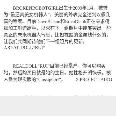
BROKENROBOTGIRL出生于2009年1月，被誉
为“最逼真美女机器人”，美丽的外表完全达到以假乱
真的程度。目前DawnBatson和EricaGlaub正在寻求精
细加工制造高手，以求在下一组照片中能够突出一些
真正的未来机器人气息，比如裸露的金属线什么的，
让我们共同期待他们下一组照片的更新。
2.REAL DOLL“RUI”
REALDOLL“RUI”目前已经量产，你可以购买
她，然后购买日就是她的生日。她性格开朗快乐，被
人誉为现实版的“GossipGirl”。
3.PROJECT AIKO
AIKO出生于2007年8月15日，她可以帮助老年人
（病人）端茶递水，阅读杂志，告诉你天气情况以及
日程提醒。她是第一款可以对物理刺激作出反应的女