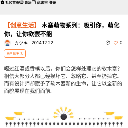
社区首页
论坛
商城
登录
【创意生活】
木塞萌物系列：吸引你，萌化
你，让你欲罢不能
0
2014.12.22
カツキ
#创意生活
喝过红酒或香槟以后，你们会怎样处理它的软木塞？
相信大部分人都已经损坏它、忽略它、甚至扔掉它。
而有设计师却赋予了软木塞新的生命，让它以全新的
面貌展现在我们面前。