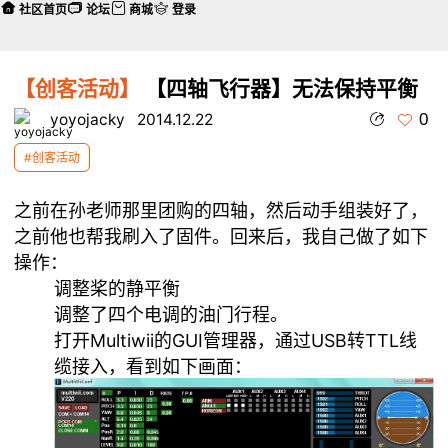
社区首页
论坛
商城
登录
【创客活动】
【四轴飞行器】无法保持平衡
0
yoyojacky
2014.12.22
#创客活动
之前在孙老师那里团购的四轴，然后动手组装好了，
之前他也帮我刷入了固件。回来后，我自己做了如下
操作：
调整桨的静平衡
调整了四个电调的油门行程。
打开Multiwii的GUI管理器，通过USB转TTL线
缆接入，看到如下画面：