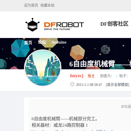
设为首页
收藏本站
DF创客社区
论坛
Arduino
首页
>
>
6自由度机械臂——
hnyzcj
|
版主
|
创造力：
|
帖子：
2015-1-1 08:58:47
[显示全部楼层]
本帖最后由
6自由度机械臂——机械部分完工。
相关器材：威龙24路控制器 1