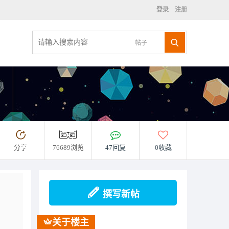
登录
注册
帖子
分享
76689浏览
47回复
0收藏
撰写新帖
关于楼主