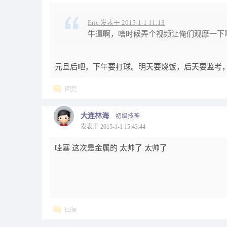
Eric 发表于 2015-1-1 11:13
牛逼啊，啥时候弄个视频让俺们观摩一下
元旦后吧，下午要打球。明天要烧饭，后天要监考
回复
大连林海
初级技神
发表于 2015-1-1 15:43:44
哇塞 这次是金属的 太帅了 太帅了
回复