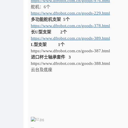
https://www.dfrobot.com.cn/goods-976.html
舵机：6个
https://www.dfrobot.com.cn/goods-229.html
多功能舵机支架 5个
https://www.dfrobot.com.cn/goods-378.html
长U型支架 2个
https://www.dfrobot.com.cn/goods-389.html
L型支架
1个
https://www.dfrobot.com.cn/goods-387.html
进口杯士轴承套件 3
https://www.dfrobot.com.cn/goods-388.html
云台及底座