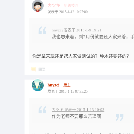
カツキ
初级技匠
发表于 2015-1-12 10:27:00
hnyzcj 发表于 2015-1-9 19:21
我也想来着，到2月份就要还人家来着，
你是拿来玩还是帮人家做测试的？肿木还要还的？
回复
hnyzcj
版主
发表于 2015-1-15 07:35:25
カツキ 发表于 2015-1-13 10:03
作为老师不要那么苦逼啊