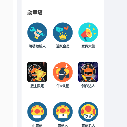
勋章墙
萌萌哒新人
活跃会员
宣传大使
版主限定
牛X认证
创作达人
小蘑菇
蘑菇人
蘑菇老人