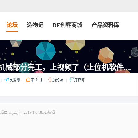
论坛
造物记
DF创客商城
产品资料库
机械部分完工。上视频了（上位机软件....
|
发消息
|
串个门
|
加好友
|
打招呼
 hnyzcj 于 2015-1-6 18:32 编辑