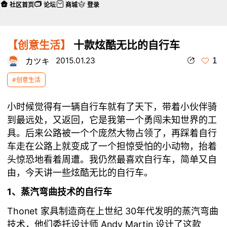
社区首页
论坛
商城
登录
【创意生活】
十款炫酷无比的自行车
1
2015.01.23
カツキ
#创意生活
小时候觉得有一辆自行车就有了天下，带着小伙伴骑
到最远处，又返回，它是我第一个勇闯未知世界的工
具。后来公路被一个个庞然大物占领了，再踩着自行
车走在公路上就变成了一个担惊受怕的小动物，抬着
头惊恐地看着周遭。我仍然最喜欢自行车，简单又自
由，今天讲一些炫酷无比的自行车。
1、蒸汽弯曲技术的自行车
Thonet 家具制造商在上世纪 30年代发明的蒸汽弯曲
技术，他们委托设计师 Andy Martin 设计了这款