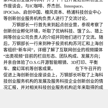
作座谈会，与IC咖啡、乔杰创、Innospace、
IPOClub、启创中国、檀风资本、杨浦科技创业中心
等创新创业服务机构负责人进行了交流讨论。
万钢部长一行首先来到起点创业营，参观考察了
创新创业孵化环境，听取了优纳科技、饿了么、猎上
网等创业公司负责人的介绍并同他们进行了交流。随
后，万钢部长一行来到种子投资机构苏河汇和上海创
客组织“新车间”，详细了解了互联网创业的视频媒体
“出类视频”目前的栏目形态、团队构成、发展方向；
并亲自体验了O.S.G开源智能眼镜、3D打印、平衡
车、魔幻耳机等创客成果。 在下午召开的
促进上海创新创业座谈会上，万钢部长听取了上海科
技创业服务机构的发展及服务科技企业创新创业的情
况汇报，并对相关科技创业服务机构近年来取得的成
绩给予了充分肯定。他指出，聚焦于早期科技和创新
型创业企业的孵化培育工作是一件非常重要的事情，
政府部门要进一步转变职能，降低创新创业门槛、加