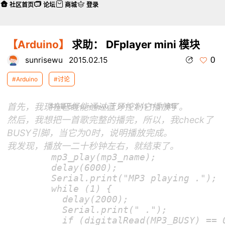
社区首页
论坛
商城
登录
【Arduino】
求助： DFplayer mini 模块
0
sunrisewu
2015.02.15
#Arduino
#讨论
首先，我现在已经能通过蓝牙控制它播放了。
本帖最后由 sunrisewu 于 2015-2-15 11:51 编辑
然后，我想把一首歌完整的播完，所以，我check了
BUSY引脚，当它为0时，说明播放完成。
我发现，播放一二十秒钟左右，就结束了。
        mp3_play(mp3_name);

        delay(6000);

        Serial.print("MP3 playing .");

        while (1) {

          delay(2000);

          Serial.print(" .");

          if (digitalRead(MP3_BUSY) == 0