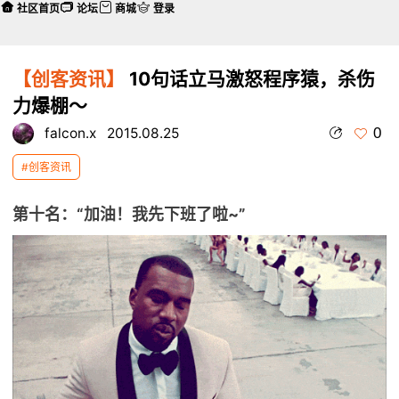
社区首页
论坛
商城
登录
【创客资讯】
10句话立马激怒程序猿，杀伤
力爆棚～
0
falcon.x
2015.08.25
#创客资讯
第十名：“加油！我先下班了啦~”