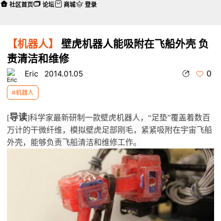
社区首页
论坛
商城
登录
【机器人】
壁虎机器人能吸附在飞船外壳 负
责清洁和维修
0
Eric
2014.01.05
#机器人
导读
[
]科学家最新研制一款壁虎机器人，“足垫”覆盖着数百
万计的干微纤维，模拟壁虎足部刚毛，紧紧吸附在宇宙飞船
外壳，能够负责飞船清洁和维修工作。