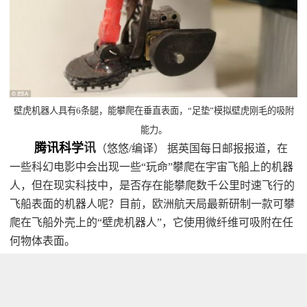
壁虎机器人具有6条腿，能攀爬在垂直表面，“足垫”模拟壁虎刚毛的吸附
能力。
腾讯科学
讯
（悠悠/编译） 据英国每日邮报报道，在
一些科幻电影中会出现一些“玩命”攀爬在宇宙飞船上的机器
人，但在现实科技中，是否存在能攀爬数千公里时速飞行的
飞船表面的机器人呢？目前，欧洲航天局最新研制一款可攀
爬在飞船外壳上的“壁虎机器人”，它使用微纤维可吸附在任
何物体表面。
现已制造出这款迷你壁虎机器人原型，未来有望制造
攀爬在飞船外壳的机器人，负责清洁和维修工作。壁虎机器
人的足垫上覆盖着干微纤维，模拟壁虎脚趾上的毛发，人们