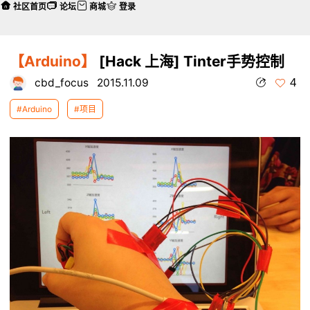
社区首页
论坛
商城
登录
【Arduino】
[Hack 上海] Tinter手势控制
4
cbd_focus
2015.11.09
#Arduino
#项目
本帖最后由 cbd_focus 于 2015-11-9 17:05 编辑