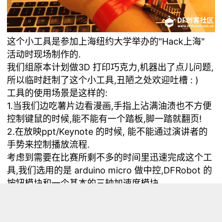
这个小工具是参加上海纽约大学举办的"Hack上海"
活动时现场制作的.
我们组原本计划做3D 打印巧克力,机器出了点儿问题,
所以临时赶制了这个小工具,丑陋之处欢迎吐槽 : )
工具的使用场景是这样的:
1.当我们边吃薯片边看漫画,手指上沾满油渍也不方便
控制键鼠的时候,能不能有一个踏板,脚一踏就翻页!
2.在放映ppt/Keynote 的时候, 能不能通过演讲者的
手势来控制播放流程.
考虑到需要在比赛所剩不多的时间里迅速完成这个工
具,我们选用的是 arduino micro 做中控,DFRobot 的
按钮模块和一个基本的三轴加速度模块.
选 arduino micro 的原因是它板载 USB接口而且支持
虚拟串口,也有基本的数字和模拟口.
文档参考: <a